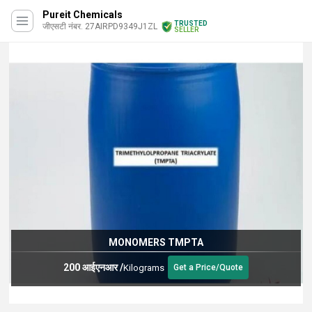
Pureit Chemicals
TRUSTED
जीएसटी नंबर. 27AIRPD9349J1ZL
SELLER
MONOMERS TMPTA
200 आईएनआर
/
Kilograms
Get a Price/Quote