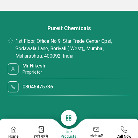
Pureit Chemicals
1st Floor, Office No 9, Star Trade Center Cpsl,
Sodawala Lane, Borivali ( West),, Mumbai,
Maharashtra, 400092, India
Mr Nikesh
Proprietor
08045475736
Our
संपर्क करें
Home
हमारे बारे में
Call Now
Products