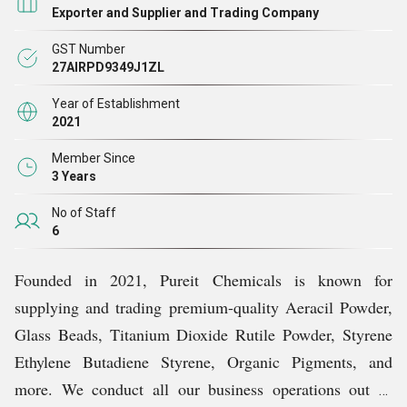
उत्पादकों से प्राप्त करते हैं, जिनके पास व्यापक विनिर्माण विशेषज्ञता
Exporter and Supplier and Trading Company
और बाजार का वर्षों का अनुभव है। ये अपने क्षेत्र में पेशेवर हैं, और
GST Number
हम बाजार का गहन विश्लेषण करने के बाद ही उनके सामान का
27AIRPD9349J1ZL
अधिग्रहण करते हैं। इसके अतिरिक्त, प्रत्येक उत्पाद को गुणवत्ता
Year of Establishment
आश्वासन परीक्षणों की एक बैटरी के माध्यम से पेश किया जाता है,
2021
ताकि हमें यह आकलन करने में मदद मिल सके कि इसकी गुणवत्ता का
Member Since
स्तर अंतर्राष्ट्रीय मानकों को पूरा करता है या नहीं।
3 Years
No of Staff
6
Founded in 2021, Pureit Chemicals is known for
supplying and trading premium-quality Aeracil Powder,
Glass Beads, Titanium Dioxide Rutile Powder, Styrene
Ethylene Butadiene Styrene, Organic Pigments, and
more. We conduct all our business operations out of