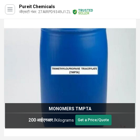
Pureit Chemicals
TRUSTED
जीएसटी नंबर. 27AIRPD9349J1ZL
SELLER
MONOMERS TMPTA
200 आईएनआर
/
Kilograms
Get a Price/Quote