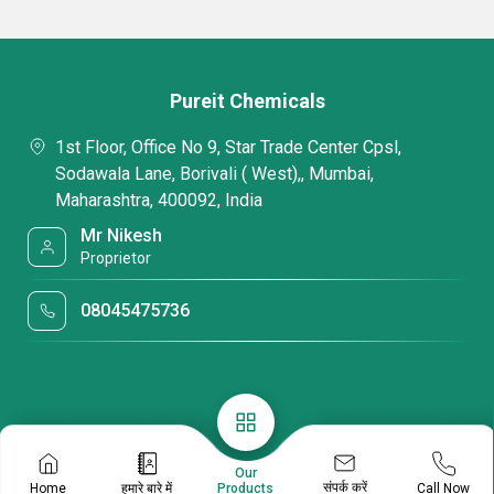
Pureit Chemicals
1st Floor, Office No 9, Star Trade Center Cpsl,
Sodawala Lane, Borivali ( West),, Mumbai,
Maharashtra, 400092, India
Mr Nikesh
Proprietor
08045475736
Our
संपर्क करें
Home
हमारे बारे में
Call Now
Products