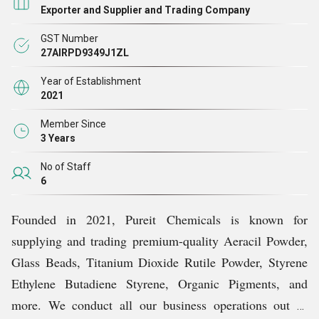
उत्पादकों से प्राप्त करते हैं, जिनके पास व्यापक विनिर्माण विशेषज्ञता
Exporter and Supplier and Trading Company
और बाजार का वर्षों का अनुभव है। ये अपने क्षेत्र में पेशेवर हैं, और
GST Number
हम बाजार का गहन विश्लेषण करने के बाद ही उनके सामान का
27AIRPD9349J1ZL
अधिग्रहण करते हैं। इसके अतिरिक्त, प्रत्येक उत्पाद को गुणवत्ता
Year of Establishment
आश्वासन परीक्षणों की एक बैटरी के माध्यम से पेश किया जाता है,
2021
ताकि हमें यह आकलन करने में मदद मिल सके कि इसकी गुणवत्ता का
Member Since
स्तर अंतर्राष्ट्रीय मानकों को पूरा करता है या नहीं।
3 Years
No of Staff
6
Founded in 2021, Pureit Chemicals is known for
supplying and trading premium-quality Aeracil Powder,
Glass Beads, Titanium Dioxide Rutile Powder, Styrene
Ethylene Butadiene Styrene, Organic Pigments, and
more. We conduct all our business operations out of